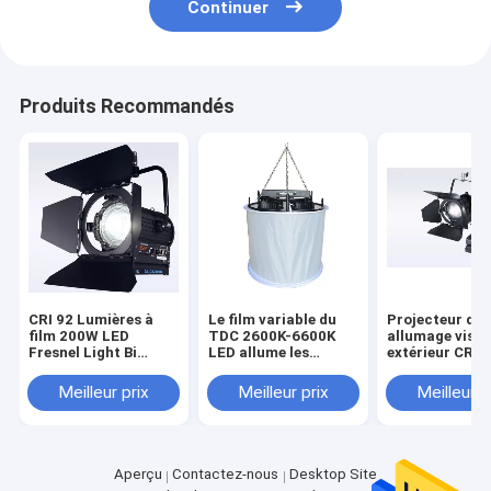
Continuer
Produits Recommandés
CRI 92 Lumières à
Le film variable du
Projecteur de
film 200W LED
TDC 2600K-6600K
allumage visue
Fresnel Light Bi
LED allume les
extérieur CRI>
Color NO Ventilateur
lumières 1600W de
70W LED Fresn
pour éclairage de
l'espace de LED avec
avec le plat de
Meilleur prix
Meilleur prix
Meilleur p
studio professionnel
TLCI>97
batterie de V-b
((Pole-Operated
Sony
Yoke)
Aperçu
Contactez-nous
Desktop Site